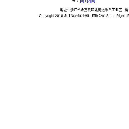
分页:
[«]
1
[2]
[»]
地址：浙江省永嘉县瓯北街道朱岙工业区 销售热线：05
Copyright 2010 浙江新冶特种阀门有限公司 Some Rights