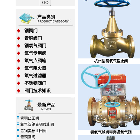
铜阀门
青铜阀门
铜氧气阀门
氧气专用阀
氧气点阀箱
杭州型铜氧气截止阀
氧气阻火器
氧气过滤器
不锈钢阀门
阀门技术知识
青铜止回阀
氧气管路青铜截止阀
青铜美标止回阀
铜氧气球阀带旁通氧气阀
青铜闸阀